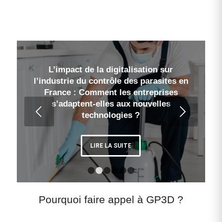
L’impact de la digitalisation sur
l’industrie du contrôle des parasites en
France : Comment les entreprises
s’adaptent-elles aux nouvelles
Suivant
technologies ?
LIRE LA SUITE
1
2
3
4
5
6
Pourquoi faire appel à GP3D ?