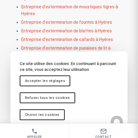
Entreprise d’extermination de moustiques tigres à
Hyères
Entreprise d’extermination de fourmis à Hyères
Entreprise d’extermination de blattes à Hyères
Entreprise d’extermination de cafards à Hyères
Entreprise d’extermination de punaises de lit à
Hyères
Ce site utilise des cookies. En continuant à parcourir
ce site, vous acceptez leur utilisation.
Nos autres secteurs en tant que
Accepter les réglages
Société de dératisation
Refuser tous les cookies
Fréjus – Saint Raphaël
,
Toulon
,
La Seyne sur Mer
,
Fréjus
– Saint Raphaël
,
Draguignan
,
Bandol
,
Sainte Maxime
,
La
Garde
,
Brignoles
,
Saint Maximin
,
Ollioules
,
Carnoules
,
Choisir les cookies
Marseille
,
Martigues
,
La Ciotat
,
Cassis
,
Vitrolles
,
Antibes
,
Nice
,
Cannes
,
Aix en Provence
APPELER
CONTACT