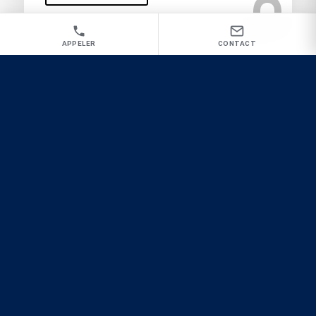
Aix en Provence
APPELER
CONTACT
Vous recherchez une Société de dératisation à
Cannes pour une intervention rapide et
radicale ?
GP3D expert nuisibles
Désinsectisation
Dératisation
Désinfection