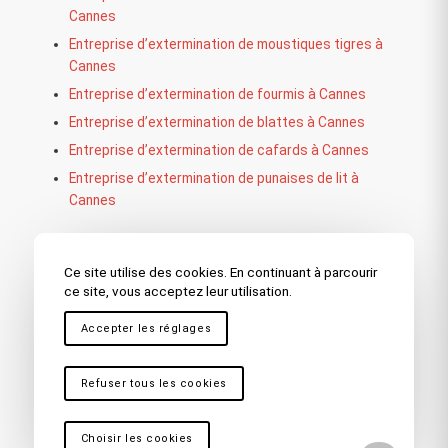
Cannes
Entreprise d’extermination de moustiques tigres à
Cannes
Entreprise d’extermination de fourmis à Cannes
Entreprise d’extermination de blattes à Cannes
Entreprise d’extermination de cafards à Cannes
Entreprise d’extermination de punaises de lit à
Cannes
Ce site utilise des cookies. En continuant à parcourir
Nos autres secteurs en tant que
ce site, vous acceptez leur utilisation.
Société de dératisation
Accepter les réglages
Le Cannet
,
Carros
,
Saint-Laurent-du-Var
,
Toulon
,
La
Seyne sur Mer
,
Hyères
,
Fréjus – Saint Raphaël
,
Refuser tous les cookies
Draguignan
,
Bandol
,
Sainte Maxime
,
La Garde
,
Brignoles
,
Saint Maximin
,
Ollioules
,
Carnoules
,
Marseille
,
Martigues
,
La Ciotat
,
Cassis
,
Vitrolles
,
Antibes
,
Nice
,
Choisir les cookies