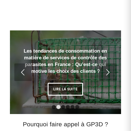
L’impact de la réglementation française
Les tendances de consommation en
matière de services de contrôle des
sur les pratiques de traitement des
nuisibles : Quelles sont les dernières
parasites en France : Qu’est-ce qui
Suivant
motive les choix des clients ?
évolutions ?
LIRE LA SUITE
LIRE LA SUITE
1
2
3
4
5
6
Pourquoi faire appel à GP3D ?