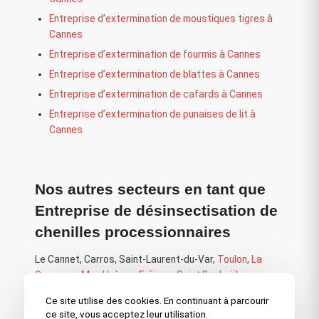
Entreprise d’extermination de moustiques tigres à
Cannes
Entreprise d’extermination de fourmis à Cannes
Entreprise d’extermination de blattes à Cannes
Entreprise d’extermination de cafards à Cannes
Entreprise d’extermination de punaises de lit à
Cannes
Nos autres secteurs en tant que
Entreprise de désinsectisation de
chenilles processionnaires
Le Cannet
,
Carros
,
Saint-Laurent-du-Var
,
Toulon
,
La
Seyne sur Mer
,
Hyères
,
Fréjus – Saint Raphaël
,
Draguignan
,
Bandol
,
Sainte Maxime
,
La Garde
,
Brignoles
,
Ce site utilise des cookies. En continuant à parcourir
Saint Maximin
,
Ollioules
,
Carnoules
,
Marseille
,
ce site, vous acceptez leur utilisation.