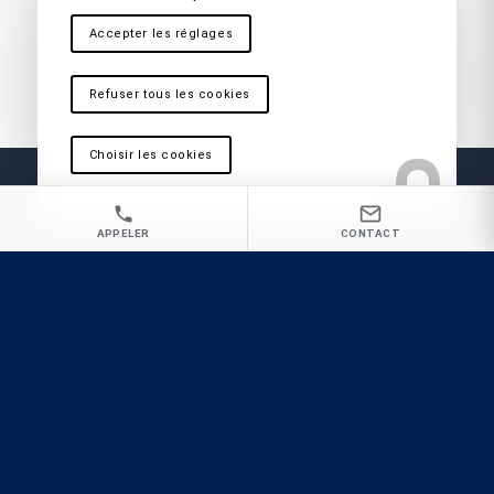
Martigues
,
La Ciotat
,
Cassis
,
Vitrolles
,
Antibes
,
Nice
,
Aix en Provence
Accepter les réglages
Refuser tous les cookies
Choisir les cookies
APPELER
CONTACT
Vous recherchez une Entreprise de
désinsectisation de chenilles processionnaires
à Cannes pour une intervention rapide et
radicale ?
GP3D
Désinsectisation
Dératisation
Désinfection