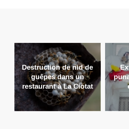
Destruction de nid de
Ex
guêpes dans un
puna
restaurant à La Ciotat