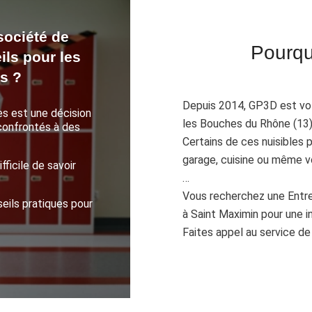
société de
Pourqu
ils pour les
s ?
Depuis 2014, GP3D est votr
es est une décision
les Bouches du Rhône (13) 
confrontés à des
Certains de ces nuisibles 
garage, cuisine ou même v
fficile de savoir
…
Vous recherchez une Entre
eils pratiques pour
à Saint Maximin pour une in
Faites appel au service d