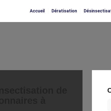
Accueil
Dératisation
Désinsectisa
nsectisation de
C
onnaires à