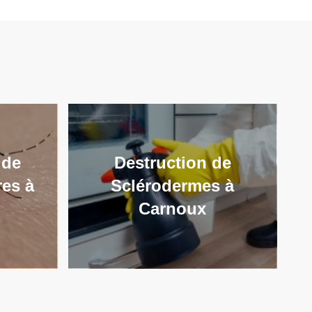
 de
Destruction de
res à
Sclérodermes à
Carnoux