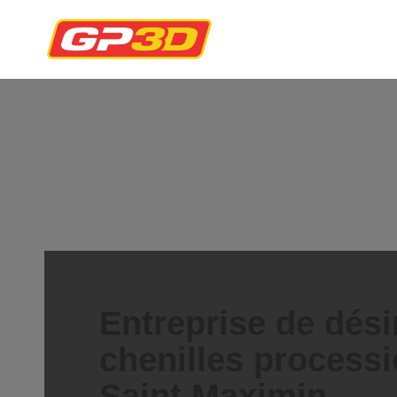
Entreprise de dési
chenilles processi
Saint Maximin