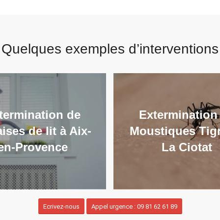
Quelques exemples d’interventions
termination de
Extermination
ises de lit à Aix-
Moustiques Tig
en-Provence
La Ciotat
Ecrivez-nous
Appel urgence : 09 81 62 61 89