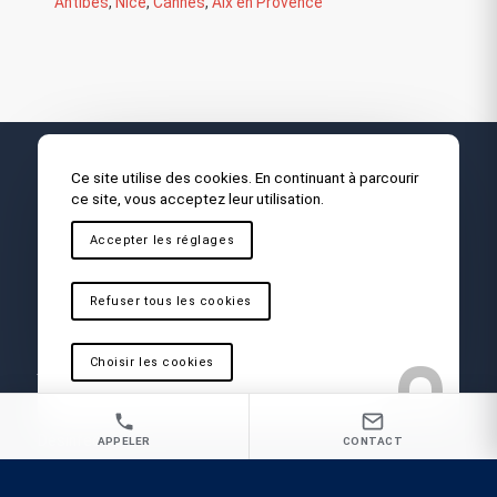
Antibes
,
Nice
,
Cannes
,
Aix en Provence
Ce site utilise des cookies. En continuant à parcourir
ce site, vous acceptez leur utilisation.
Accepter les réglages
Vous recherchez une Société d’extermination
de parasites à Saint Maximin pour une
Refuser tous les cookies
intervention rapide et radicale ?
Choisir les cookies
GP3D votre expert nuisibles
Désinsectisation
Dératisation
Désinfection
APPELER
CONTACT