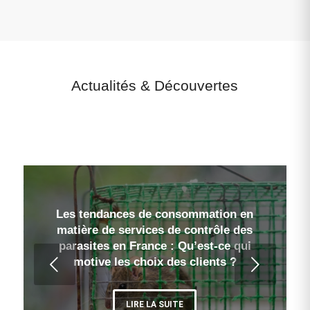
Actualités
&
Découvertes
Les tendances de consommation en
La montée en puissance des
matière de services de contrôle des
technologies innovantes dans le
parasites en France : Qu’est-ce qui
contrôle des parasites en France :
Suivant
Quelles sont les nouvelles frontières ?
motive les choix des clients ?
LIRE LA SUITE
LIRE LA SUITE