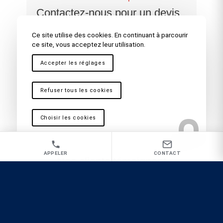
Contactez-nous pour un devis
gratuit ou une intervention
Ce site utilise des cookies. En continuant à parcourir
rapide
ce site, vous acceptez leur utilisation.
Accepter les réglages
09 81 62 61 89
Contact
Refuser tous les cookies
Choisir les cookies
APPELER
CONTACT
Nos clients témoignent