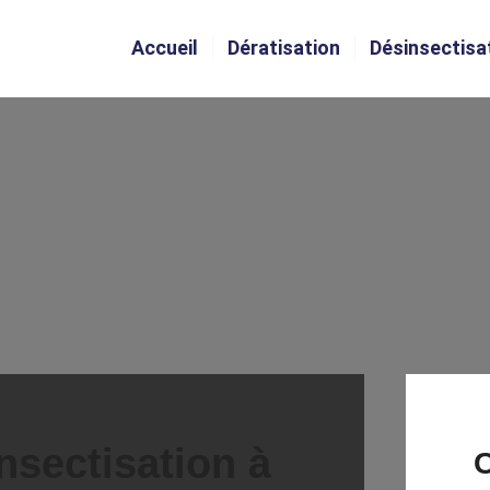
Accueil
Dératisation
Désinsectisa
nsectisation à
C