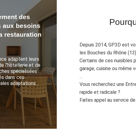
tement des
Pourqu
s aux besoins
la restauration
Depuis 2014, GP3D est votr
les Bouches du Rhône (13) 
nce adaptent leurs
Certains de ces nuisibles 
 l'hôtellerie et de
garage, cuisine ou même v
ches spécialisées
…
és dans ces
pales adaptations…
Vous recherchez une Entre
rapide et radicale ?
Faites appel au service d