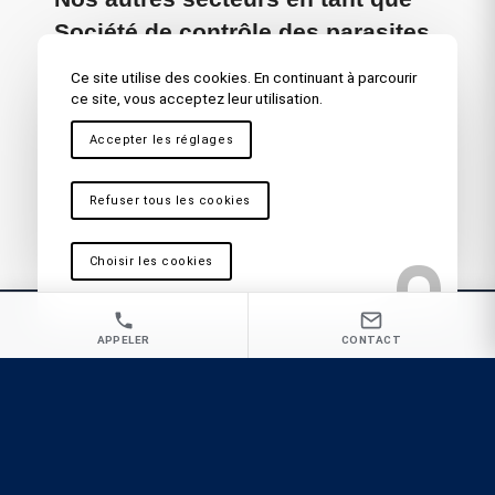
Société de contrôle des parasites
Fréjus – Saint Raphaël
,
Toulon
,
La Seyne sur Mer
,
Fréjus
Ce site utilise des cookies. En continuant à parcourir
– Saint Raphaël
,
Draguignan
,
Bandol
,
Sainte Maxime
,
La
ce site, vous acceptez leur utilisation.
Garde
,
Brignoles
,
Saint Maximin
,
Ollioules
,
Carnoules
,
Accepter les réglages
Marseille
,
Martigues
,
La Ciotat
,
Cassis
,
Vitrolles
,
Antibes
,
Nice
,
Cannes
,
Aix en Provence
Refuser tous les cookies
Choisir les cookies
APPELER
CONTACT
Vous recherchez une Société de contrôle des
parasites à Hyères pour une intervention rapide