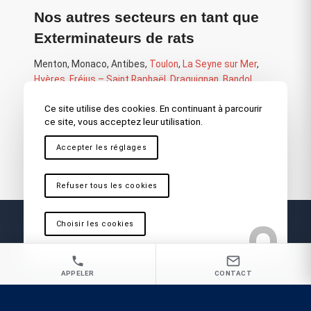
Nos autres secteurs en tant que
Exterminateurs de rats
Menton
,
Monaco
,
Antibes
,
Toulon
,
La Seyne sur Mer
,
Hyères
,
Fréjus – Saint Raphaël
,
Draguignan
,
Bandol
,
Sainte Maxime
,
La Garde
,
Brignoles
,
Saint Maximin
,
Ce site utilise des cookies. En continuant à parcourir
Ollioules
,
Carnoules
,
Marseille
,
Martigues
,
La Ciotat
,
ce site, vous acceptez leur utilisation.
Cassis
,
Vitrolles
,
Antibes
,
Cannes
,
Aix en Provence
Accepter les réglages
Refuser tous les cookies
Choisir les cookies
APPELER
CONTACT
Vous recherchez un Exterminateurs de rats à