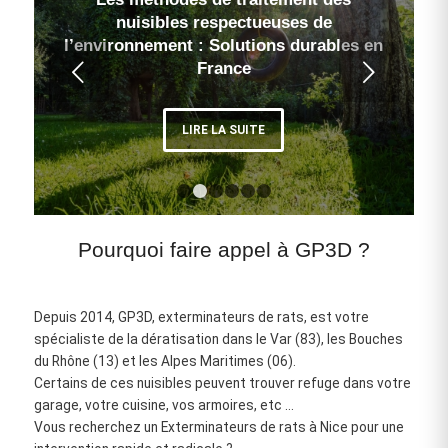
nuisibles respectueuses de
l’environnement : Solutions durables en
Suivant
France
LIRE LA SUITE
1
2
3
4
5
6
Pourquoi faire appel à GP3D ?
Depuis 2014, GP3D, exterminateurs de rats, est votre
spécialiste de la dératisation dans le Var (83), les Bouches
du Rhône (13) et les Alpes Maritimes (06).
Certains de ces nuisibles peuvent trouver refuge dans votre
garage, votre cuisine, vos armoires, etc …
Vous recherchez un Exterminateurs de rats à Nice pour une