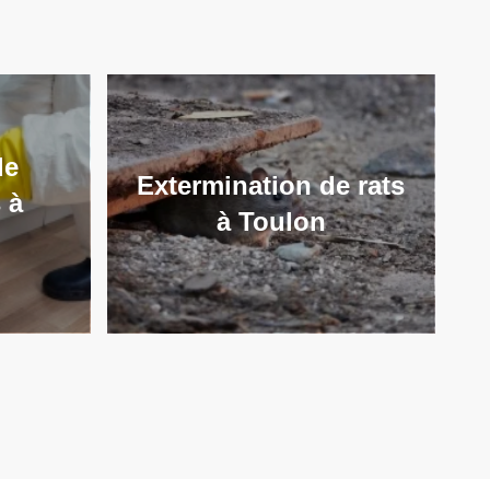
de
Extermination de rats
 à
à Toulon