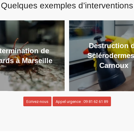
Quelques exemples d’interventions
Destruction 
termination de
Sclérodermes
ards à Marseille
Carnoux
Ecrivez-nous
Appel urgence : 09 81 62 61 89