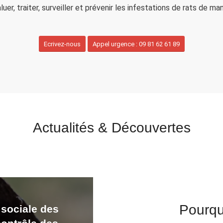
er, traiter, surveiller et prévenir les infestations de rats de m
Ecrivez-nous
Appel urgence : 09 81 62 61 89
Actualités
&
Découvertes
Pourqu
 sociale des