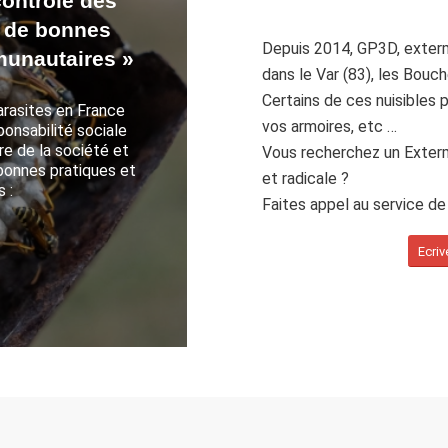
contrôle des
s de bonnes
Depuis 2014, GP3D, extermi
munautaires »
dans le Var (83), les Bouc
Certains de ces nuisibles 
arasites en France
vos armoires, etc …
ponsabilité sociale
re de la société et
Vous recherchez un Exterm
bonnes pratiques et
et radicale ?
 :
Faites appel au service d
Ecri