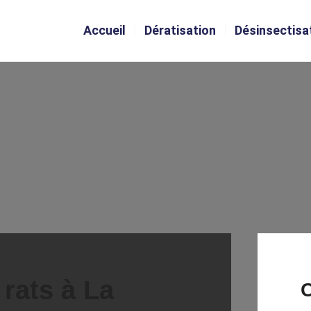
Accueil
Dératisation
Désinsectisa
rats à La
C