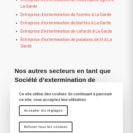
La Garde
Entreprise d’extermination de fourmis à La Garde
Entreprise d’extermination de blattes à La Garde
Entreprise d’extermination de cafards à La Garde
Entreprise d’extermination de punaises de lit à La
Garde
Nos autres secteurs en tant que
Société d’extermination de
rongeurs
Ce site utilise des cookies. En continuant à parcourir
ce site, vous acceptez leur utilisation.
La Valette du Var
,
La Crau
,
Toulon Centre Ville
,
Toulon
,
La Seyne sur Mer
,
Hyères
,
Fréjus – Saint Raphaël
,
Accepter les réglages
Draguignan
,
Bandol
,
Sainte Maxime
,
Brignoles
,
Saint
Maximin
,
Ollioules
,
Carnoules
,
Marseille
,
Martigues
,
La
Ciotat
,
Cassis
,
Vitrolles
,
Antibes
,
Nice
,
Cannes
,
Aix en
Refuser tous les cookies
Provence