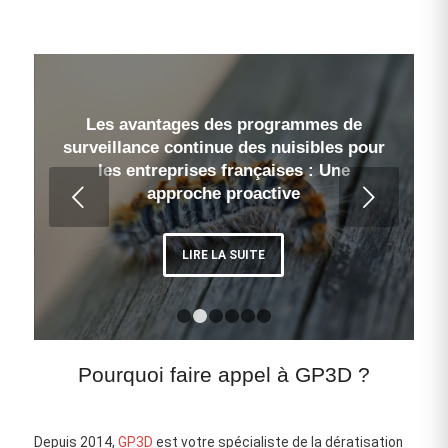
Les avantages des programmes de
L’importance de la prévention des
surveillance continue des nuisibles pour
nuisibles dans les logements sociaux en
les entreprises françaises : Une
France : Enjeux et solutions
Suivant
approche proactive
LIRE LA SUITE
LIRE LA SUITE
1
2
3
4
5
6
Pourquoi faire appel à GP3D ?
Depuis 2014,
GP3D
est votre spécialiste de la dératisation