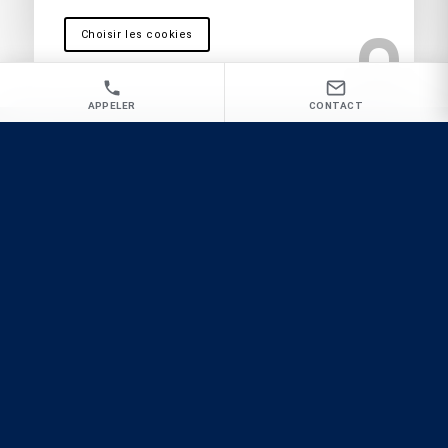
Choisir les cookies
APPELER
CONTACT
Vous recherchez une Société d’extermination
de rongeurs à La Garde pour une intervention
rapide et radicale ?
GP3D
Désinsectisation
Dératisation
Désinfection