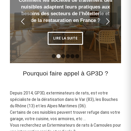
Comment les sociétés de traitement des
nuisibles adaptent leurs pratiques aux
besoins des secteurs de l’hôtellerie et
Suivant
de la restauration en France ?
LIRE LA SUITE
1
2
3
4
5
6
Pourquoi faire appel à GP3D ?
Depuis 2014, GP3D, exterminateurs de rats, est votre
spécialiste de la dératisation dans le Var (83), les Bouches
du Rhône (13) et les Alpes Maritimes (06).
Certains de ces nuisibles peuvent trouver refuge dans votre
garage, votre cuisine, vos armoires, etc …
Vous recherchez un Exterminateurs de rats à Carnoules pour