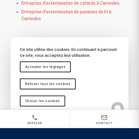
Entreprise d’extermination de cafards à Carnoules
Entreprise d’extermination de punaises de lit à
Carnoules
Nos autres secteurs en tant que
Ce site utilise des cookies. En continuant à parcourir
Exterminateurs de rats
ce site, vous acceptez leur utilisation.
Cuers
,
Pierrefeu
,
Toulon
,
La Seyne sur Mer
,
Hyères
,
Accepter les réglages
Fréjus – Saint Raphaël
,
Draguignan
,
Bandol
,
Sainte
Maxime
,
La Garde
,
Brignoles
,
Saint Maximin
,
Ollioules
,
Refuser tous les cookies
Marseille
,
Martigues
,
La Ciotat
,
Cassis
,
Vitrolles
,
Antibes
,
Nice
,
Cannes
,
Aix en Provence
Choisir les cookies
APPELER
CONTACT