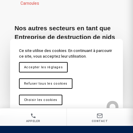
Carnoules
Nos autres secteurs en tant que
Entreprise de destruction de nids
de frelons asiatiques
Ce site utilise des cookies. En continuant à parcourir
ce site, vous acceptez leur utilisation.
Cuers
,
Pierrefeu
,
Toulon
,
La Seyne sur Mer
,
Hyères
,
Fréjus – Saint Raphaël
,
Draguignan
,
Bandol
,
Sainte
Accepter les réglages
Maxime
,
La Garde
,
Brignoles
,
Saint Maximin
,
Ollioules
,
Marseille
,
Martigues
,
La Ciotat
,
Cassis
,
Vitrolles
,
Antibes
,
Nice
,
Cannes
,
Aix en Provence
Refuser tous les cookies
Choisir les cookies
APPELER
CONTACT