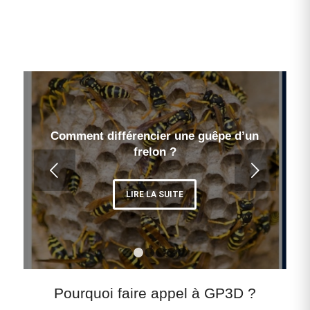
Comment différencier une guêpe d’un
frelon ?
Suivant
LIRE LA SUITE
1
2
3
4
5
6
Pourquoi faire appel à GP3D ?