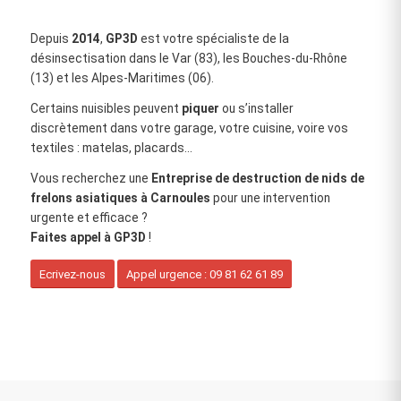
Depuis
2014
,
GP3D
est votre spécialiste de la
désinsectisation dans le Var (83), les Bouches‑du‑Rhône
(13) et les Alpes‑Maritimes (06).
Certains nuisibles peuvent
piquer
ou s’installer
discrètement dans votre garage, votre cuisine, voire vos
textiles : matelas, placards…
Vous recherchez une
Entreprise de destruction de nids de
frelons asiatiques à Carnoules
pour une intervention
urgente et efficace ?
Faites appel à GP3D
!
Ecrivez-nous
Appel urgence : 09 81 62 61 89