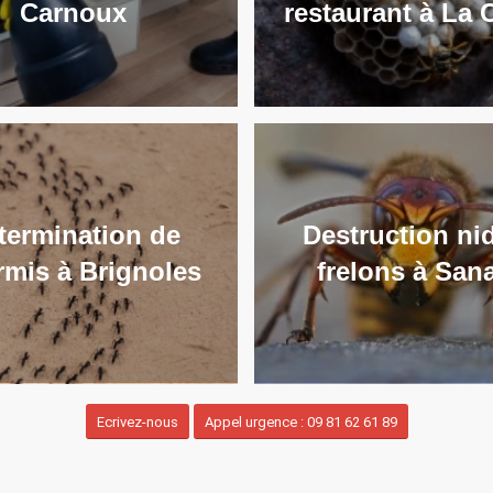
Carnoux
restaurant à La 
termination de
Destruction ni
mis à Brignoles
frelons à San
Ecrivez-nous
Appel urgence : 09 81 62 61 89