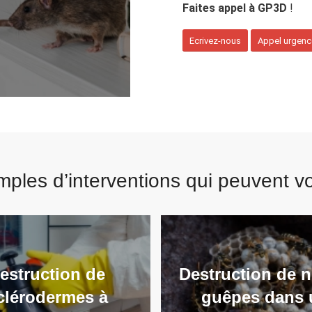
Faites appel à GP3D
!
Ecrivez-nous
Appel urgence
les d’interventions qui peuvent vo
estruction de
Destruction de n
clérodermes à
guêpes dans 