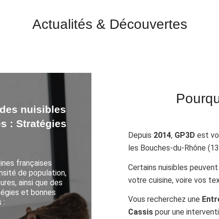
Actualités
&
Découvertes
Pourqu
en matière de
s en France :
es clients ?
Depuis
2014
,
GP3D
est vot
les Bouches‑du‑Rhône (13)
ervices de contrôle
Certains nuisibles peuven
sieurs facteurs, et
s éléments clés :
votre cuisine, voire vos te
 :
Vous recherchez une
Entr
aux questions
Cassis
pour une intervent