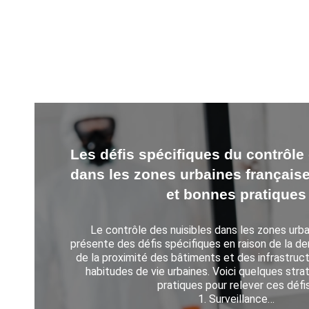
Les tendances de consommation 
services de contrôle des parasite
Qu’est-ce qui motive les choix d
Les tendances de consommation en matière de s
des parasites en France sont influencées par plu
les choix des clients sont motivés par plusieur
1. Sensibilité environnementale
De plus en plus de clients sont sensibles 
environnementales et…