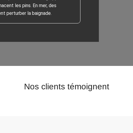
nacent les pins. En mer, des
t perturber la baignade.
Nos clients témoignent