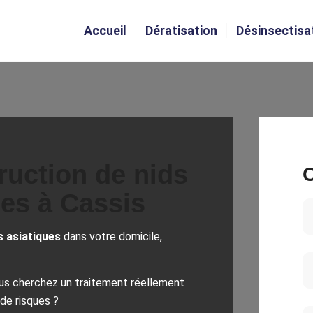
Accueil
Dératisation
Désinsectisa
ruction de nids
C
ues à Cassis
s asiatiques
dans votre domicile,
ous cherchez un traitement réellement
de risques ?