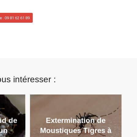
 : 09 81 62 61 89
us intéresser :
id de
Extermination de
un
Moustiques Tigres à