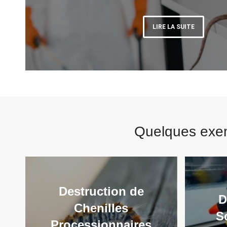
LIRE LA SUITE
Quelques exemp
Destruction de
D
Chenilles
S
Processionnaires