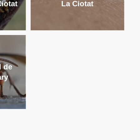
Ciotat
La Ciotat
d de
ary