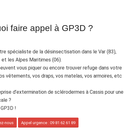
oi faire appel à GP3D ?
e spécialiste de la désinsectisation dans le Var (83),
et les Alpes Maritimes (06).
peuvent vous piquer ou encore trouver refuge dans votre
os vêtements, vos draps, vos matelas, vos armoires, etc
prise d’extermination de sclérodermes à Cassis pour une
cale ?
e GP3D !
vez-nous
Appel urgence : 09 81 62 61 89