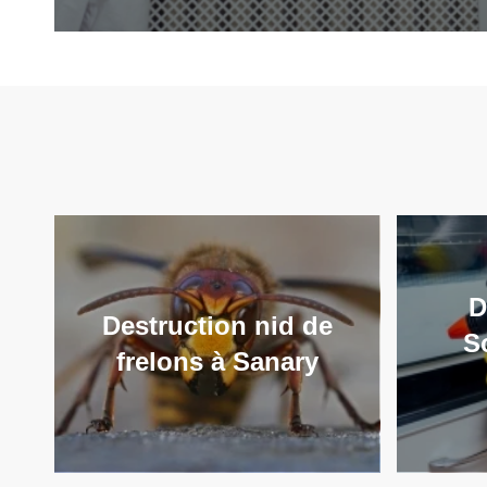
D
Destruction nid de
S
frelons à Sanary