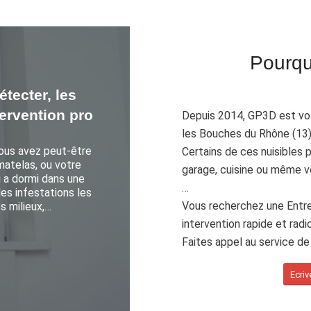
Pourqu
tecter, les
tervention pro
Depuis 2014, GP3D est votr
les Bouches du Rhône (13) 
Vous avez peut-être
Certains de ces nuisibles 
matelas, ou votre
garage, cuisine ou même v
i a dormi dans une
…
des infestations les
Vous recherchez une Entre
s milieux,…
intervention rapide et radi
Faites appel au service d
Ecri