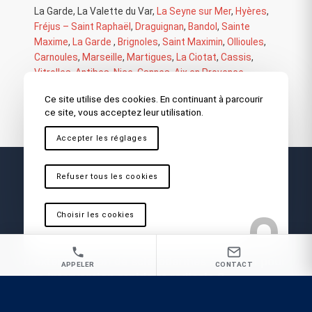
La Garde
,
La Valette du Var
,
La Seyne sur Mer
,
Hyères
,
Fréjus – Saint Raphaël
,
Draguignan
,
Bandol
,
Sainte
Maxime
,
La Garde
,
Brignoles
,
Saint Maximin
,
Ollioules
,
Carnoules
,
Marseille
,
Martigues
,
La Ciotat
,
Cassis
,
Vitrolles
,
Antibes
,
Nice
,
Cannes
,
Aix en Provence
Ce site utilise des cookies. En continuant à parcourir
ce site, vous acceptez leur utilisation.
Accepter les réglages
Refuser tous les cookies
Choisir les cookies
Vous recherchez une Entreprise
d’extermination de sclérodermes à Toulon pour
APPELER
CONTACT
une intervention rapide et radicale ?
GP3D spécialistes nuisibles dans les départements 06,13 et