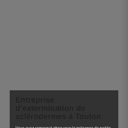
Entreprise
d’extermination de
sclérodermes à Toulon