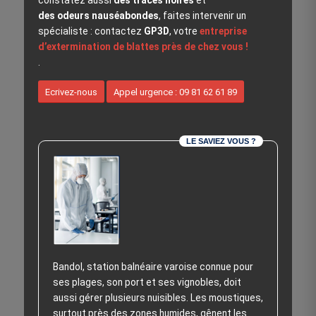
constatez aussi
des traces noires
et
des odeurs nauséabondes
, faites intervenir un
spécialiste : contactez
GP3D
, votre
entreprise
d’extermination de blattes près de chez vous !
.
Ecrivez-nous
Appel urgence : 09 81 62 61 89
LE SAVIEZ VOUS ?
Bandol, station balnéaire varoise connue pour
ses plages, son port et ses vignobles, doit
aussi gérer plusieurs nuisibles. Les moustiques,
surtout près des zones humides, gênent les