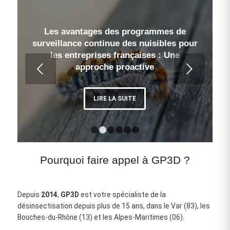
Les avantages des programmes de
Les conséquences économiques des
surveillance continue des nuisibles pour
infestations de nuisibles pour les
les entreprises françaises : Une
entreprises françaises
Suivant
approche proactive
LIRE LA SUITE
LIRE LA SUITE
1
2
3
4
5
6
Pourquoi faire appel à GP3D ?
Depuis
2014
,
GP3D
est votre spécialiste de la
désinsectisation depuis plus de 15 ans, dans le Var (83), les
Bouches‑du‑Rhône (13) et les Alpes‑Maritimes (06).