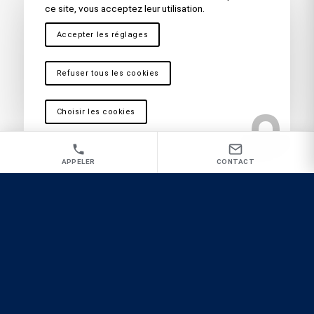
ce site, vous acceptez leur utilisation.
Entreprise d’extermination de
Accepter les réglages
blattes
Six-Fours
,
Sanary
,
Saint-Cyr-Les-Lecques
,
Toulon
,
La
Refuser tous les cookies
Seyne sur Mer
,
Hyères
,
Fréjus – Saint Raphaël
,
Draguignan
,
Sainte Maxime
,
La Garde
,
Brignoles
,
Saint
Maximin
,
Ollioules
,
Carnoules
,
Marseille
,
Martigues
,
La
Choisir les cookies
Ciotat
,
Cassis
,
Vitrolles
,
Antibes
,
Nice
,
Cannes
,
Aix en
Provence
APPELER
CONTACT