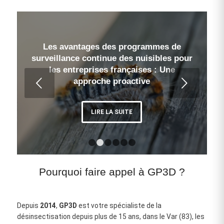
Les avantages des programmes de
surveillance continue des nuisibles pour
les entreprises françaises : Une
Suivant
approche proactive
LIRE LA SUITE
1
2
3
4
5
6
Pourquoi faire appel à GP3D ?
Depuis
2014
,
GP3D
est votre spécialiste de la
désinsectisation depuis plus de 15 ans, dans le Var (83), les