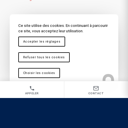
Nos autres secteurs en tant que
Ce site utilise des cookies. En continuant à parcourir
Entreprise d’extermination de
ce site, vous acceptez leur utilisation.
blattes
Accepter les réglages
Châteauneuf-les-Martigues
,
La Mède
,
Saint-Lazare
,
Saint-Mitre-Les-Remparts
,
Toulon
,
La Seyne sur Mer
,
Refuser tous les cookies
Hyères
,
Fréjus – Saint Raphaël
,
Draguignan
,
Bandol
,
Sainte Maxime
,
La Garde
,
Brignoles
,
Saint Maximin
,
Choisir les cookies
Ollioules
,
Carnoules
,
Marseille
,
La Ciotat
,
Cassis
,
Vitrolles
,
Antibes
,
Nice
,
Cannes
,
Aix en Provence
APPELER
CONTACT