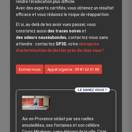
rendre l’éradication plus difficile.
Avec des experts certifiés, vous obtenez un résultat
efficace et vous réduisez le risque de réapparition.
Et si, au‑delà de les avoir vues passer, vous
constatez aussi
des traces noires
et
des odeurs nauséabondes
, contactez-nous sans
attendre : contactez
GP3D
, votre
entreprise
d’extermination de blattes près de chez vous !
.
Ecrivez-nous
Appel urgence : 09 81 62 61 89
LE SAVIEZ VOUS ?
Aix-en-Provence séduit par ses ruelles
ensoleillées, ses fontaines et son célèbre
Cours Mirabeau, cœur élégant de la ville. Côté