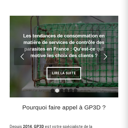
Les tendances de consommation en
matière de services de contrôle des
parasites en France : Qu’est-ce qui
Suivant
motive les choix des clients ?
LIRE LA SUITE
1
2
3
4
5
6
Pourquoi faire appel à GP3D ?
Depuis
2014
,
GP3D
est votre spécialiste de la