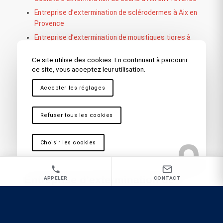
Entreprise d’extermination de sclérodermes à Aix en
Provence
Entreprise d’extermination de moustiques tigres à
Aix en Provence
Ce site utilise des cookies. En continuant à parcourir
Entreprise d’extermination de fourmis à Aix en
ce site, vous acceptez leur utilisation.
Provence
Entreprise d’extermination de cafards à Aix en
Accepter les réglages
Provence
Entreprise d’extermination de punaises de lit à Aix en
Refuser tous les cookies
Provence
Choisir les cookies
Nos autres secteurs en tant que
Entreprise d’extermination de
APPELER
CONTACT
blattes
Le Tholonet
,
Aix les Milles
,
Aix Jas de Bouffan
,
Toulon
,