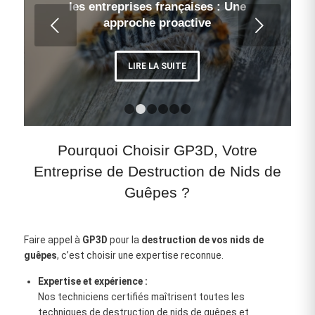
les entreprises françaises : Une
Exemples de bonnes pratiques et
Suivant
approche proactive
d’engagements communautaires »
LIRE LA SUITE
LIRE LA SUITE
1
2
3
4
5
6
Pourquoi Choisir GP3D, Votre
Entreprise de Destruction de Nids de
Guêpes ?
Faire appel à
GP3D
pour la
destruction de vos nids de
guêpes
, c’est choisir une expertise reconnue.
Expertise et expérience :
Nos techniciens certifiés maîtrisent toutes les
techniques de destruction de nids de guêpes et