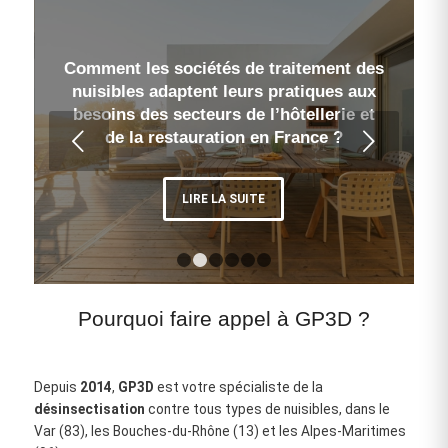
Comment les sociétés de traitement des
nuisibles adaptent leurs pratiques aux
besoins des secteurs de l’hôtellerie et
Suivant
de la restauration en France ?
LIRE LA SUITE
1
2
3
4
5
6
Pourquoi faire appel à GP3D ?
Depuis
2014
,
GP3D
est votre spécialiste de la
désinsectisation
contre tous types de nuisibles, dans le
Var (83), les Bouches‑du‑Rhône (13) et les Alpes‑Maritimes