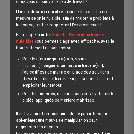
chez vous ou sur votre lieu de travail ?
Une
éradication durable
implique des solutions sur
mesure selon le nuisible, afin de traiter le problème à
la source, tout en respectant l’environnement.
Faire appel à notre
Société d’extermination de
nuisibles
vous permet d’agir avec efficacité, avec le
bon traitement au bon endroit.
Pour les {m}
rongeurs
(rats, souris,
fouines…)|
rongeurs
|
animaux intrusifs{
/m},
l’objectif est de mettre en place des solutions
d’éviction afin de limiter leur présence et surtout
empêcher leur retour.
Pour les
insectes
, nous utilisons des traitements
ciblés, appliqués de manière maîtrisée.
Il est vivement recommandé de
ne pas intervenir
soi‑même
: une mauvaise manipulation peut
augmenter les risques.
En passant par des experts, vous bénéficiez d’une