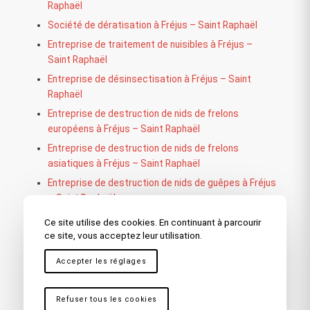
Raphaël
Société de dératisation à Fréjus – Saint Raphaël
Entreprise de traitement de nuisibles à Fréjus –
Saint Raphaël
Entreprise de désinsectisation à Fréjus – Saint
Raphaël
Entreprise de destruction de nids de frelons
européens à Fréjus – Saint Raphaël
Entreprise de destruction de nids de frelons
asiatiques à Fréjus – Saint Raphaël
Entreprise de destruction de nids de guêpes à Fréjus
– Saint Raphaël
Exterminateurs de rats à Fréjus – Saint Raphaël
Ce site utilise des cookies. En continuant à parcourir
ce site, vous acceptez leur utilisation.
Société d’extermination de parasites à Fréjus –
Saint Raphaël
Accepter les réglages
Exterminateurs d’insectes nuisibles à Fréjus – Saint
Raphaël
Refuser tous les cookies
Société d’extermination de rongeurs à Fréjus – Saint