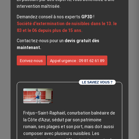
intervention maîtrisée.
Demandez conseil à nos experts
GP3D
!
Société d’extermination de nuisibles dans le 13. le
83 et le 06 depuis plus de 15 ans.
Contactez-nous pour un
devis gratuit dès
maintenant.
Ecrivez-nous
Appel urgence : 09 81 62 61 89
LE SAVIEZ VOUS ?
Fréjus–Saint‑Raphaël, conurbation balnéaire de
la Côte d’Azur, séduit par son patrimoine
romain, ses plages et son port, mais doit aussi
composer avec plusieurs nuisibles. Les