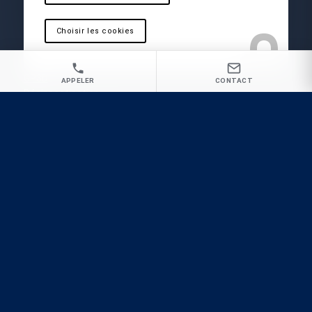
Vous recherchez une Entreprise de traitement
Choisir les cookies
de nuisibles à Ollioules pour une intervention
rapide et radicale ?
GP3D
APPELER
CONTACT
Désinsectisation
Dératisation
Désinfection
Ecrivez-nous
Appel urgence : 09 81 62 61 89