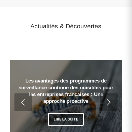
Actualités
&
Découvertes
Les avantages des programmes de
surveillance continue des nuisibles pour
les entreprises françaises : Une
Suivant
approche proactive
LIRE LA SUITE