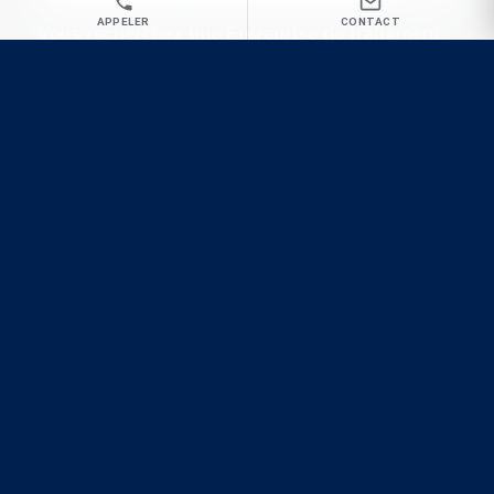
APPELER
CONTACT
Vous recherchez une Entreprise de traitement
de nuisibles à Brignoles pour une intervention
rapide et radicale ?
GP3D
Désinsectisation
Dératisation
Désinfection
Ecrivez-nous
Appel urgence : 09 81 62 61 89