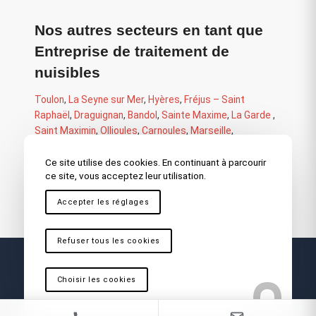
Nos autres secteurs en tant que
Entreprise de traitement de
nuisibles
Toulon
,
La Seyne sur Mer
,
Hyères
,
Fréjus – Saint
Raphaël
,
Draguignan
,
Bandol
,
Sainte Maxime
,
La Garde
,
Saint Maximin
,
Ollioules
,
Carnoules
,
Marseille
,
Martigues
,
La Ciotat
,
Cassis
,
Vitrolles
,
Antibes
,
Nice
,
Cannes
,
Aix en Provence
Ce site utilise des cookies. En continuant à parcourir
ce site, vous acceptez leur utilisation.
Accepter les réglages
Refuser tous les cookies
Choisir les cookies