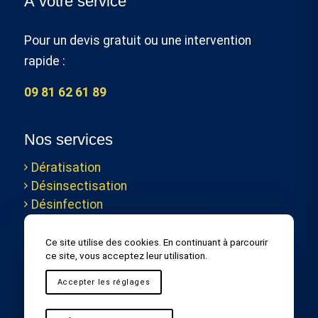
À votre service
Pour un devis gratuit ou une intervention
rapide :
09 81 62 61 89
Nos services
Dératisation
Désinsectisation
Désinfection
Ce site utilise des cookies. En continuant à parcourir
ce site, vous acceptez leur utilisation.
Accepter les réglages
Couverture
Toutes nos
Mentions
Politique de
géographique
prestations
légales
confidentialité