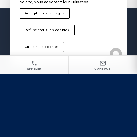
ce site, vous acceptez leur utilisation.
Accepter les réglages
Refuser tous les cookies
Choisir les cookies
Vous recherchez une Société d’extermination
de rats à Vitrolles pour une intervention rapide
et radicale ?
APPELER
CONTACT
GP3D
Désinsectisation
Dératisation
Désinfection
Ecrivez-nous
Appel urgence : 09 81 62 61 89