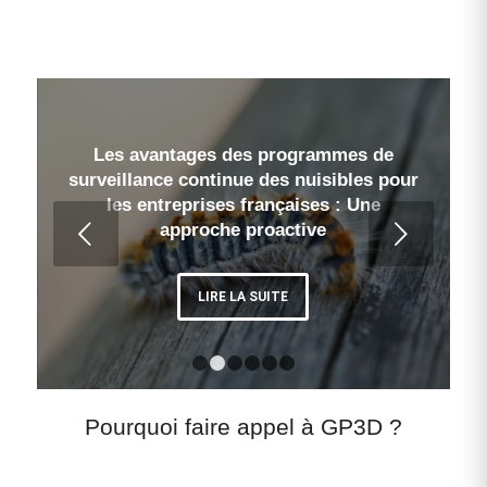
Les avantages des programmes de
surveillance continue des nuisibles pour
les entreprises françaises : Une
Suivant
approche proactive
LIRE LA SUITE
1
2
3
4
5
6
Pourquoi faire appel à GP3D ?