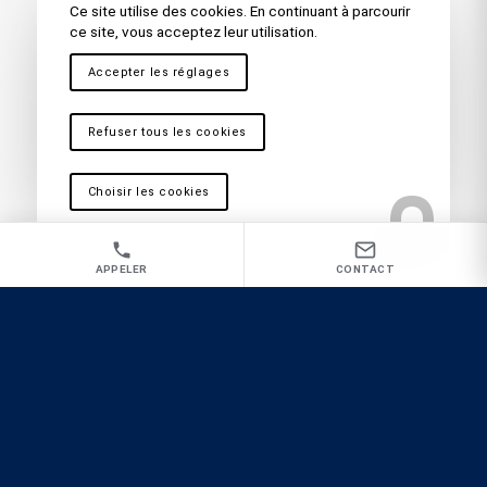
Nos autres secteurs en tant que
Ce site utilise des cookies. En continuant à parcourir
ce site, vous acceptez leur utilisation.
Entreprise d’extermination de
Accepter les réglages
fourmis
Aubagne
,
Gémenos
,
Roquevaire
,
L’Estaque
,
Quartier
Refuser tous les cookies
Nord
,
Toulon
,
La Seyne sur Mer
,
Hyères
,
Fréjus – Saint
Raphaël
,
Draguignan
,
Bandol
,
Sainte Maxime
,
La Garde
,
Brignoles
,
Saint Maximin
,
Ollioules
,
Carnoules
,
Choisir les cookies
Martigues
,
La Ciotat
,
Cassis
,
Vitrolles
,
Antibes
,
Nice
,
Cannes
,
Aix en Provence
APPELER
CONTACT