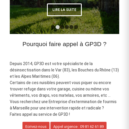
LIRE LA SUITE
1
2
3
4
5
6
Pourquoi faire appel à GP3D ?
Depuis 2014, GP3D est votre spécialiste de la
désinsectisation dans le Var (83), les Bouches du Rhône (13)
et les Alpes Maritimes (06).
Certains de ces nuisibles peuvent vous piquer ou encore
trouver refuge dans votre garage, cuisine ou même vos
vêtements, vos draps, vos matelas, vos armoires, etc …
Vous recherchez une Entreprise d’extermination de fourmis
à Marseille pour une intervention rapide et radicale ?
Faites appel au service de GP3D !
Ecrivez-nous
Appel urgence : 09 81 62 61 89